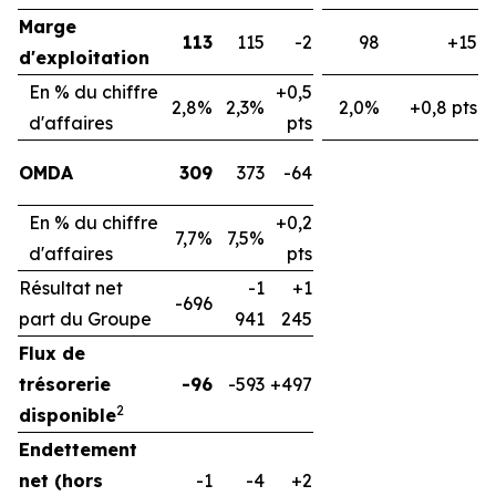
Marge
113
115
-2
98
+15
d'exploitation
En % du chiffre
+0,5
2,8%
2,3%
2,0%
+0,8 pts
d'affaires
pts
OMDA
309
373
-64
En % du chiffre
+0,2
7,7%
7,5%
d'affaires
pts
Résultat net
-1
+1
-696
part du Groupe
941
245
Flux de
trésorerie
-96
-593
+497
2
disponible
Endettement
net (hors
-1
-4
+2