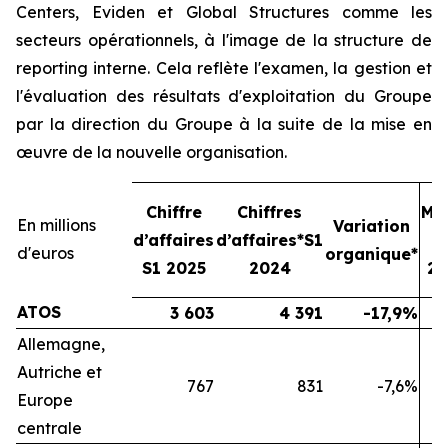
Centers, Eviden et Global Structures comme les
secteurs opérationnels, à l'image de la structure de
reporting interne. Cela reflète l'examen, la gestion et
l'évaluation des résultats d'exploitation du Groupe
par la direction du Groupe à la suite de la mise en
œuvre de la nouvelle organisation.
Chiffre
Chiffres
Ma
En millions
Variation
d’affaires
d’affaires*S1
o
d'euros
organique*
S1 2025
2024
20
ATOS
3 603
4 391
-17,9%
Allemagne,
Autriche et
767
831
-7,6%
Europe
centrale