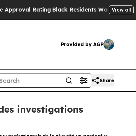
l Rating
Black Residents Warned of Abusive Cops
View all
Provided by AGP
Share
des investigations