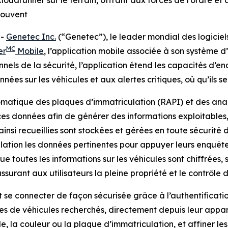
oudrunner sur le terrain, offrant aux forces de l’ordre et 
trouvent
--
Genetec Inc.
(“Genetec”), le leader mondial des logiciel
MC
er
Mobile
, l’application mobile associée à son système d
onnels de la sécurité, l’application étend les capacités d’e
ées sur les véhicules et aux alertes critiques, où qu’ils se
matique des plaques d’immatriculation (RAPI) et des anal
es données afin de générer des informations exploitables,
 ainsi recueillies sont stockées et gérées en toute sécurité
rélation les données pertinentes pour appuyer leurs enquête
e toutes les informations sur les véhicules sont chiffrées
surant aux utilisateurs la pleine propriété et le contrôle 
t se connecter de façon sécurisée grâce à l’authentificat
stes de véhicules recherchés, directement depuis leur appare
 la couleur ou la plaque d’immatriculation, et affiner le