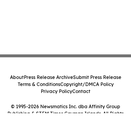
About
Press Release Archive
Submit Press Release
Terms & Conditions
Copyright/DMCA Policy
Privacy Policy
Contact
© 1995-2026 Newsmatics Inc. dba Affinity Group
Publishing & STEM Times Cayman Islands. All Rights
Reserved.