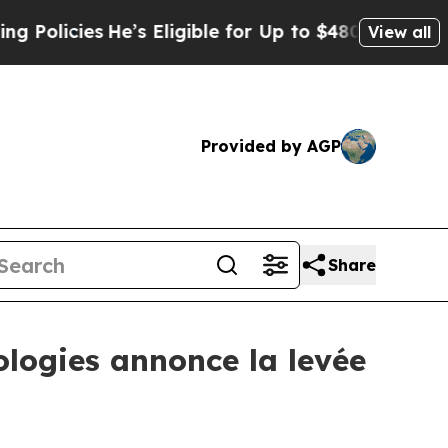
es
He’s Eligible for Up to $480,000 After Being 
View all
Provided by AGP
Share
ologies annonce la levée