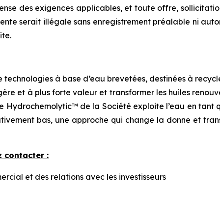
nse des exigences applicables, et toute offre, sollicitati
u vente serait illégale sans enregistrement préalable ni au
ite.
technologies à base d’eau brevetées, destinées à recycle
égère et à plus forte valeur et transformer les huiles reno
e Hydrochemolytic™ de la Société exploite l’eau en tant 
ativement bas, une approche qui change la donne et trans
 contacter :
ial et des relations avec les investisseurs